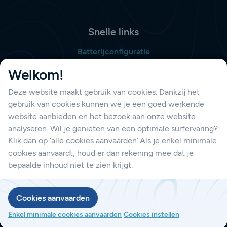
Snelle links
Batterijconfiguratie
Bestellijst opmaken
Welkom!
Deze website maakt gebruik van cookies. Dankzij het
gebruik van cookies kunnen we je een goed werkende
Support
website aanbieden en het bezoek aan onze website
Contacteer ons
analyseren. Wil je genieten van een optimale surfervaring?
Klik dan op ‘alle cookies aanvaarden’.Als je enkel minimale
cookies aanvaardt, houd er dan rekening mee dat je
bepaalde inhoud niet te zien krijgt.
Privacybeleid
Cookies aanvaarden
Cookiebeleid
Enkel minimale cookies aanvaarden
Cookies instellen
webdesign © Sanmax Projects