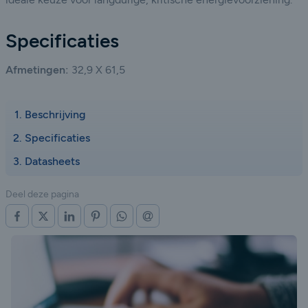
Specificaties
Afmetingen:
32,9 X 61,5
Beschrijving
Specificaties
Datasheets
Deel deze pagina
OP FACEBOOK
OP X (TWITTER)
OP LINKEDIN
OP PINTEREST
OP WHATSAPP
VIA E-MAIL