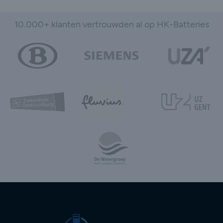
10.000+ klanten vertrouwden al op HK-Batteries