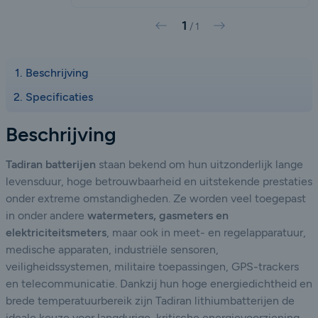
1
Vorige
Volgende
/
1
Beschrijving
Specificaties
Beschrijving
Tadiran batterijen
staan bekend om hun uitzonderlijk lange
levensduur, hoge betrouwbaarheid en uitstekende prestaties
onder extreme omstandigheden. Ze worden veel toegepast
in onder andere
watermeters, gasmeters en
elektriciteitsmeters
, maar ook in meet- en regelapparatuur,
medische apparaten, industriële sensoren,
veiligheidssystemen, militaire toepassingen, GPS-trackers
en telecommunicatie. Dankzij hun hoge energiedichtheid en
brede temperatuurbereik zijn Tadiran lithiumbatterijen de
ideale keuze voor langdurige, kritische energievoorziening.