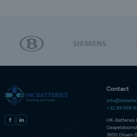
Contact
info@hkbatte
+32.89.658.
Volg ons op
FACEBOOK
LINKEDIN
HK-Batteries 
Gaspeldoornst
3650 Dilsen-