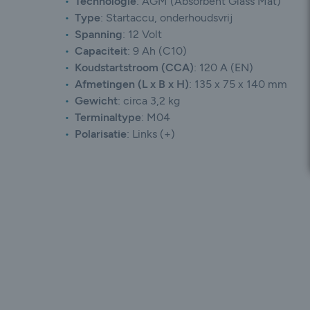
Technologie
:
AGM (Absorbent Glass Mat)
Type
:
Startaccu, onderhoudsvrij
Spanning
:
12 Volt
Capaciteit
:
9 Ah (C10)
Koudstartstroom (CCA)
:
120 A (EN)
Afmetingen (L x B x H)
:
135 x 75 x 140 mm
Gewicht
:
circa 3,2 kg
Terminaltype
: M04
Polarisatie
:
Links (+)