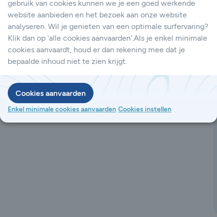
gebruik van cookies kunnen we je een goed werkende
website aanbieden en het bezoek aan onze website
analyseren. Wil je genieten van een optimale surfervaring?
Klik dan op ‘alle cookies aanvaarden’.Als je enkel minimale
cookies aanvaardt, houd er dan rekening mee dat je
bepaalde inhoud niet te zien krijgt.
Cookies aanvaarden
Enkel minimale cookies aanvaarden
Cookies instellen