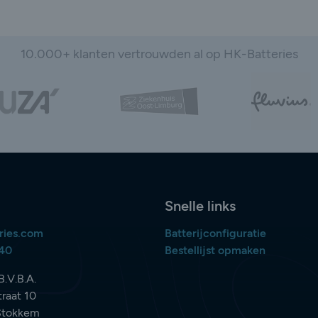
10.000+ klanten vertrouwden al op HK-Batteries
Snelle links
ries.com
Batterijconfiguratie
840
Bestellijst opmaken
B.V.B.A.
raat 10
Stokkem