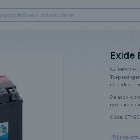
Exide
Nr. HK9129
Toepassinge
en andere po
De accu wordt
opgeladen m
Code:
ETX9C
Prijs op aan