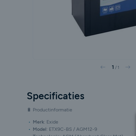
1
Vorige
Vol
/
1
Specificaties
🔋 Productinformatie
Merk
:
Exide
Model
:
ETX9C-BS / AGM12-9