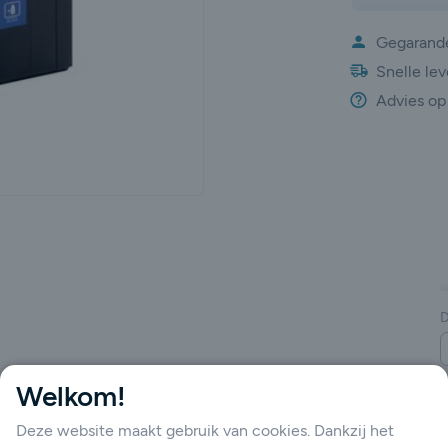
Gegarande
Snelle lev
Advies op
gende
D
Welkom!
Deze website maakt gebruik van cookies. Dankzij het