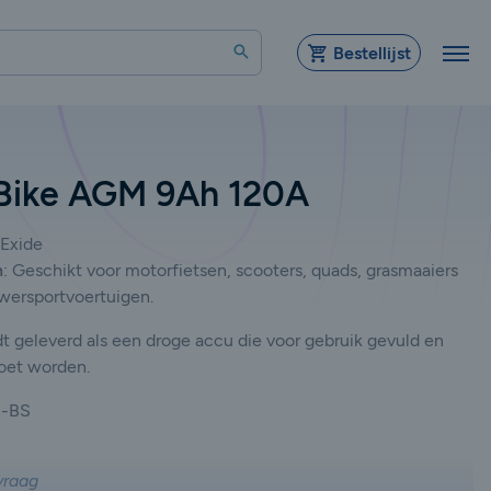
Zoeken
Bestellijst
 Bike AGM 9Ah 120A
Exide
n
:
Geschikt voor motorfietsen, scooters, quads, grasmaaiers
wersportvoertuigen.
 geleverd als een droge accu die voor gebruik gevuld en
oet worden.
-BS
vraag