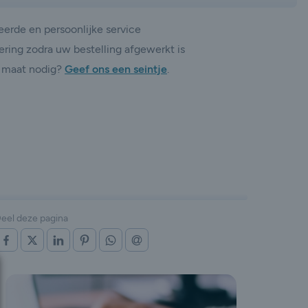
erde en persoonlijke service
ering zodra uw bestelling afgewerkt is
 maat nodig?
Geef ons een seintje
.
eel deze pagina
OP FACEBOOK
OP X (TWITTER)
OP LINKEDIN
OP PINTEREST
OP WHATSAPP
VIA E-MAIL