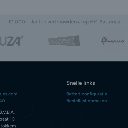
10.000+ klanten vertrouwden al op HK-Batteries
Snelle links
ries.com
Batterijconfiguratie
840
Bestellijst opmaken
B.V.B.A.
raat 10
Stokkem