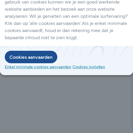
gebruik van cookies kunnen we je een goed werkende
website aanbieden en het bezoek aan onze website
analyseren. Wil je genieten van een optimale surfervaring?
Klik dan op ‘alle cookies aanvaarden’.Als je enkel minimale
cookies aanvaardt, houd er dan rekening mee dat je
bepaalde inhoud niet te zien krijgt.
Cookies aanvaarden
Enkel minimale cookies aanvaarden
Cookies instellen