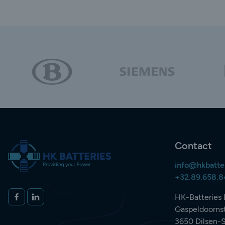
Contact
info@hkbatte
+32.89.658.
Volg ons op
FACEBOOK
LINKEDIN
HK-Batteries 
Gaspeldoornst
3650 Dilsen-