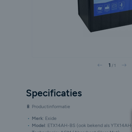
1
Vorige
Vol
/
1
Specificaties
🔋 Productinformatie
Merk
:
Exide
Model
:
ETX14AH-BS (ook bekend als YTX14AH