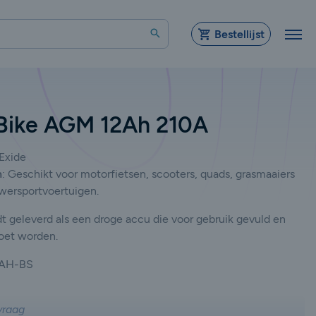
Zoeken
Bestellijst
 Bike AGM 12Ah 210A
Exide
n
:
Geschikt voor motorfietsen, scooters, quads, grasmaaiers
wersportvoertuigen.
 geleverd als een droge accu die voor gebruik gevuld en
oet worden.
AH-BS
vraag