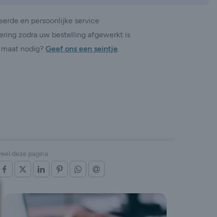
erde en persoonlijke service
ering zodra uw bestelling afgewerkt is
 maat nodig?
Geef ons een seintje
.
eel deze pagina
OP FACEBOOK
OP X (TWITTER)
OP LINKEDIN
OP PINTEREST
OP WHATSAPP
VIA E-MAIL