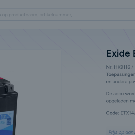
Exide
Nr. HK9116
Toepassinge
en andere po
De accu wordt
opgeladen m
Code:
ETX14
Prijs op aan