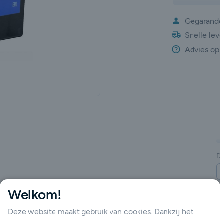
Gegarande
Snelle lev
Advies op
gende
D
Welkom!
-BS)
Deze website maakt gebruik van cookies. Dankzij het