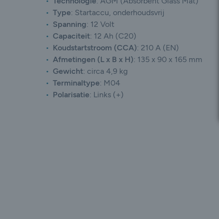
Technologie
:
AGM (Absorbent Glass Mat)
Type
:
Startaccu, onderhoudsvrij
Spanning
:
12 Volt
Capaciteit
:
12 Ah (C20)
Koudstartstroom (CCA)
:
210 A (EN)
Afmetingen (L x B x H)
:
135 x 90 x 165 mm
Gewicht
:
circa 4,9 kg
Terminaltype
: M04
Polarisatie
:
Links (+)