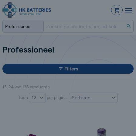
Bestelli
Zo
Professioneel
Filters
13-24 van 136 producten
Sorteer op:
Toon
per pagina