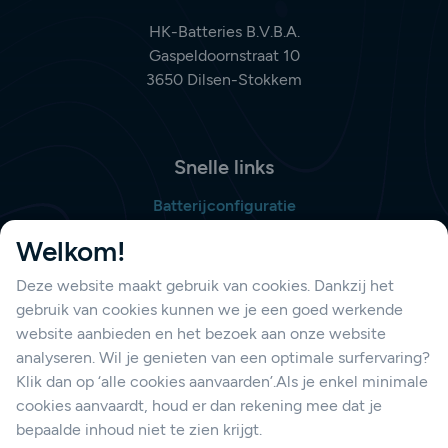
HK-Batteries B.V.B.A.
Gaspeldoornstraat 10
3650 Dilsen-Stokkem
Snelle links
Batterijconfiguratie
Bestellijst opmaken
Welkom!
Deze website maakt gebruik van cookies. Dankzij het
gebruik van cookies kunnen we je een goed werkende
Support
website aanbieden en het bezoek aan onze website
Contacteer ons
analyseren. Wil je genieten van een optimale surfervaring?
Klik dan op ‘alle cookies aanvaarden’.Als je enkel minimale
cookies aanvaardt, houd er dan rekening mee dat je
bepaalde inhoud niet te zien krijgt.