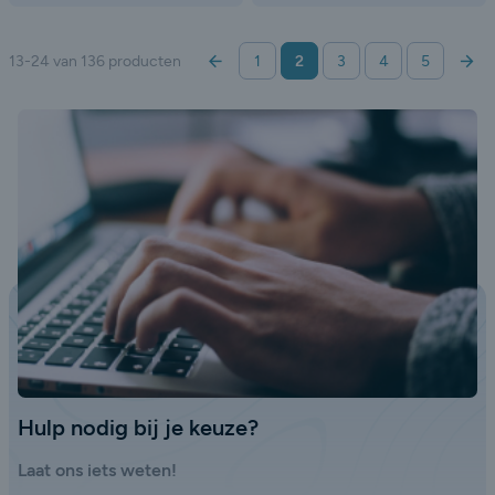
Vorige
Volg
13-24 van 136 producten
1
2
3
4
5
Hulp nodig bij je keuze?
Laat ons iets weten!