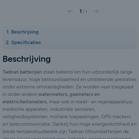
1
Vorige
Volgende
/
1
Beschrijving
Specificaties
Beschrijving
Tadiran batterijen
staan bekend om hun uitzonderlijk lange
levensduur, hoge betrouwbaarheid en uitstekende prestaties
onder extreme omstandigheden. Ze worden veel toegepast
in onder andere
watermeters, gasmeters en
elektriciteitsmeters
, maar ook in meet- en regelapparatuur,
medische apparaten, industriële sensoren,
veiligheidssystemen, militaire toepassingen, GPS-trackers
en telecommunicatie. Dankzij hun hoge energiedichtheid en
brede temperatuurbereik zijn Tadiran lithiumbatterijen de
ideale keuze voor langdurige, kritische energievoorziening.