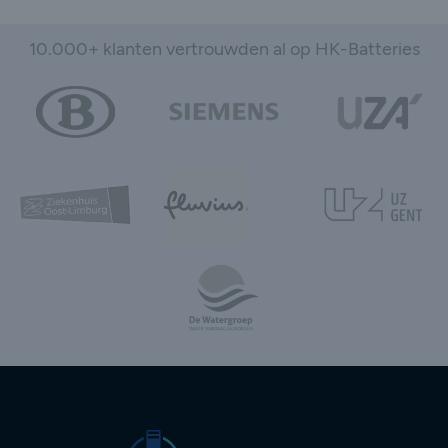
10.000+ klanten vertrouwden al op HK-Batteries