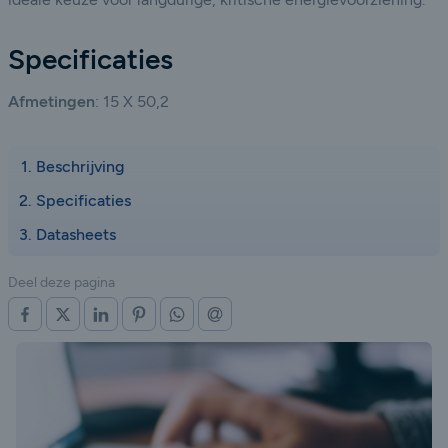
Specificaties
Afmetingen
: 15 X 50,2
Beschrijving
Specificaties
Datasheets
Deel deze pagina
OP FACEBOOK
OP X (TWITTER)
OP LINKEDIN
OP PINTEREST
OP WHATSAPP
VIA E-MAIL