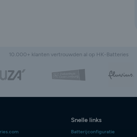
10.000+ klanten vertrouwden al op HK-Batteries
Snelle links
ries.com
Batterijconfiguratie