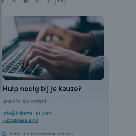
OP FACEBOOK
OP X (TWITTER)
OP LINKEDIN
OP PINTEREST
OP WHATSAPP
VIA E-MAIL
Hulp nodig bij je keuze?
Laat ons iets weten!
info@hkbatteries.com
+32.89.658.840
Eerlijk en betrouwbaar advies