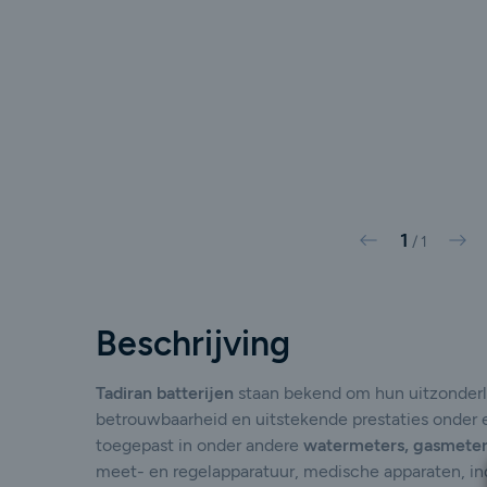
1
Vorige
Vol
/
1
Beschrijving
Tadiran batterijen
staan bekend om hun uitzonderli
betrouwbaarheid en uitstekende prestaties onder
toegepast in onder andere
watermeters, gasmeters
meet- en regelapparatuur, medische apparaten, ind