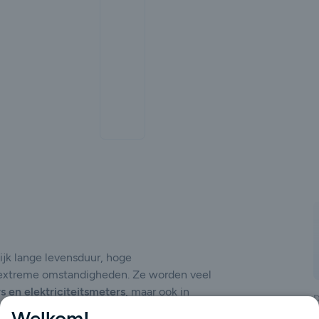
gende
jk lange levensduur, hoge
 extreme omstandigheden. Ze worden veel
 en elektriciteitsmeters
, maar ook in
D
ustriële sensoren, veiligheidssystemen,
Welkom!