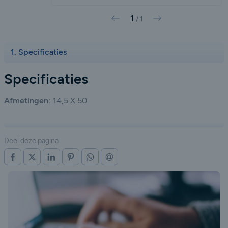
1
Vorige
Volgende
/
1
Specificaties
Specificaties
Afmetingen:
14,5 X 50
Deel deze pagina
OP FACEBOOK
OP X (TWITTER)
OP LINKEDIN
OP PINTEREST
OP WHATSAPP
VIA E-MAIL