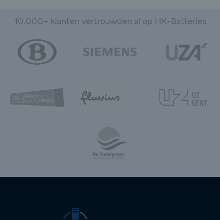
10.000+ klanten vertrouwden al op HK-Batteries