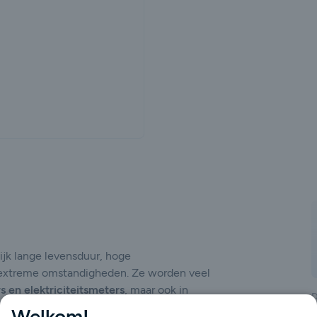
gende
jk lange levensduur, hoge
 extreme omstandigheden. Ze worden veel
 en elektriciteitsmeters
, maar ook in
D
ustriële sensoren, veiligheidssystemen,
Welkom!