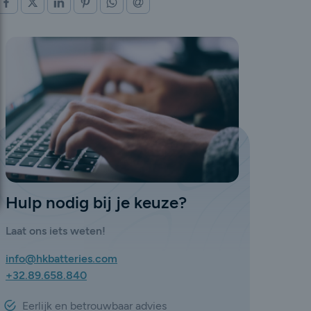
OP FACEBOOK
OP X (TWITTER)
OP LINKEDIN
OP PINTEREST
OP WHATSAPP
VIA E-MAIL
Hulp nodig bij je keuze?
Laat ons iets weten!
info@hkbatteries.com
+32.89.658.840
Eerlijk en betrouwbaar advies