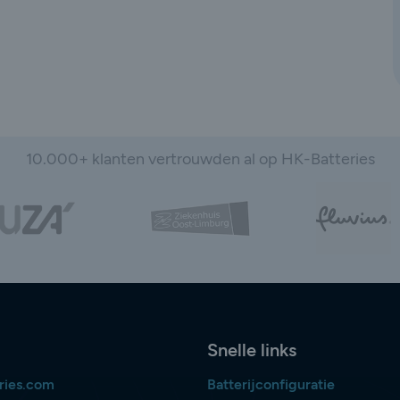
10.000+ klanten vertrouwden al op HK-Batteries
Snelle links
ries.com
Batterijconfiguratie