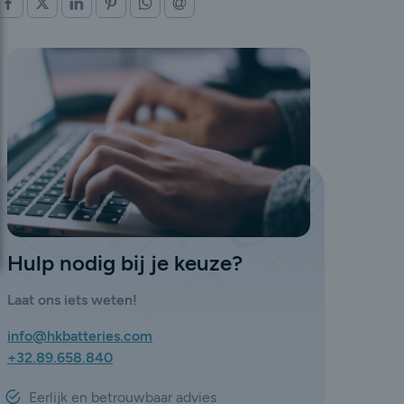
OP FACEBOOK
OP X (TWITTER)
OP LINKEDIN
OP PINTEREST
OP WHATSAPP
VIA E-MAIL
Hulp nodig bij je keuze?
Laat ons iets weten!
info@hkbatteries.com
+32.89.658.840
Eerlijk en betrouwbaar advies