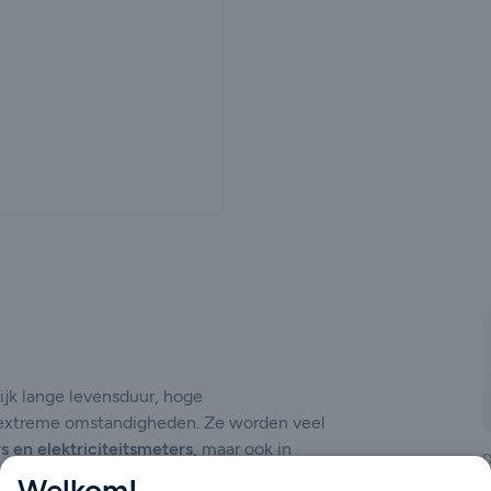
gende
jk lange levensduur, hoge
 extreme omstandigheden. Ze worden veel
 en elektriciteitsmeters
, maar ook in
D
ustriële sensoren, veiligheidssystemen,
Welkom!