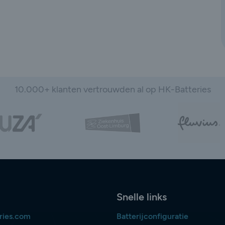
10.000+ klanten vertrouwden al op HK-Batteries
Snelle links
ries.com
Batterijconfiguratie