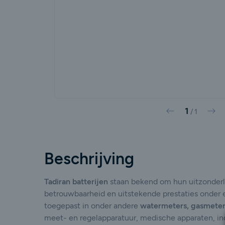
1
Vorige
Vol
/
1
Beschrijving
Tadiran batterijen
staan bekend om hun uitzonderli
betrouwbaarheid en uitstekende prestaties onder
toegepast in onder andere
watermeters, gasmeters
meet- en regelapparatuur, medische apparaten, ind