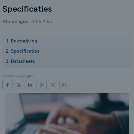
Specificaties
Afmetingen:
14,5 X 50
Beschrijving
Specificaties
Datasheets
Deel deze pagina
OP FACEBOOK
OP X (TWITTER)
OP LINKEDIN
OP PINTEREST
OP WHATSAPP
VIA E-MAIL