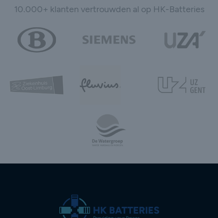
10.000+ klanten vertrouwden al op HK-Batteries