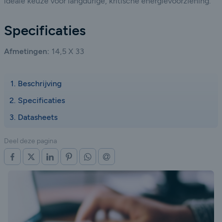
ideale keuze voor langdurige, kritische energievoorziening.
Specificaties
Afmetingen:
14,5 X 33
Beschrijving
Specificaties
Datasheets
Deel deze pagina
OP FACEBOOK
OP X (TWITTER)
OP LINKEDIN
OP PINTEREST
OP WHATSAPP
VIA E-MAIL