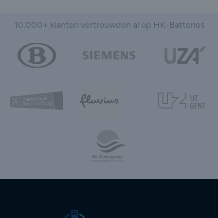
10.000+ klanten vertrouwden al op HK-Batteries