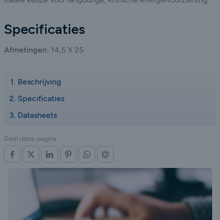
Specificaties
Afmetingen:
14,5 X 25
Beschrijving
Specificaties
Datasheets
Deel deze pagina
OP FACEBOOK
OP X (TWITTER)
OP LINKEDIN
OP PINTEREST
OP WHATSAPP
VIA E-MAIL