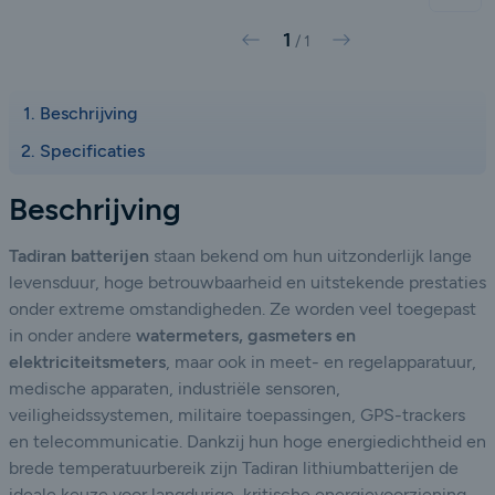
1
Vorige
Volgende
/
1
Beschrijving
Specificaties
Beschrijving
Tadiran batterijen
staan bekend om hun uitzonderlijk lange
levensduur, hoge betrouwbaarheid en uitstekende prestaties
onder extreme omstandigheden. Ze worden veel toegepast
in onder andere
watermeters, gasmeters en
elektriciteitsmeters
, maar ook in meet- en regelapparatuur,
medische apparaten, industriële sensoren,
veiligheidssystemen, militaire toepassingen, GPS-trackers
en telecommunicatie. Dankzij hun hoge energiedichtheid en
brede temperatuurbereik zijn Tadiran lithiumbatterijen de
ideale keuze voor langdurige, kritische energievoorziening.