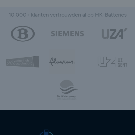
10.000+ klanten vertrouwden al op HK-Batteries