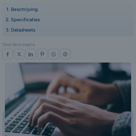
Beschrijving
Specificaties
Datasheets
Deel deze pagina
OP FACEBOOK
OP X (TWITTER)
OP LINKEDIN
OP PINTEREST
OP WHATSAPP
VIA E-MAIL