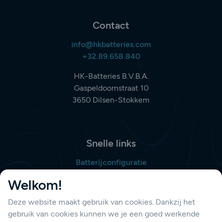
Contact
info@hkbatteries.com
+32.89.658.840
HK-Batteries B.V.B.A.
Gaspeldoornstraat 10
3650 Dilsen-Stokkem
Snelle links
Batterijconfiguratie
Bestellijst opmaken
Welkom!
Deze website maakt gebruik van cookies. Dankzij het
gebruik van cookies kunnen we je een goed werkende
Support