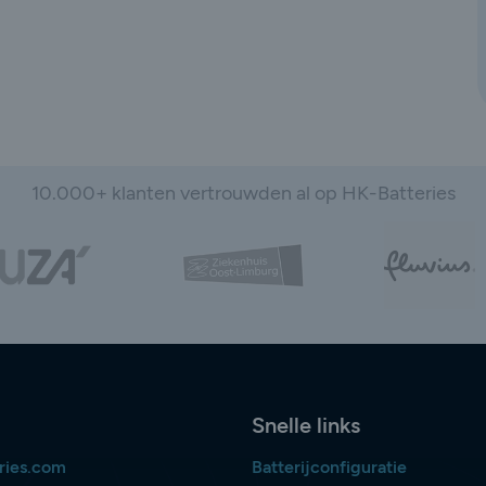
10.000+ klanten vertrouwden al op HK-Batteries
Snelle links
ries.com
Batterijconfiguratie