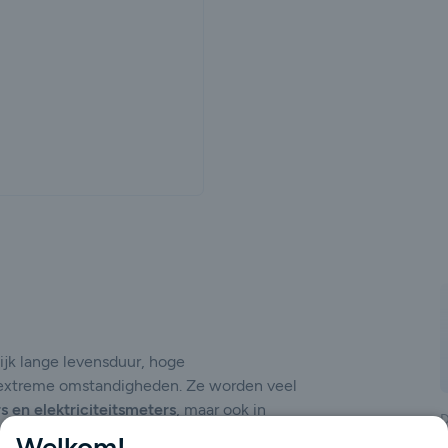
gende
jk lange levensduur, hoge
 extreme omstandigheden. Ze worden veel
 en elektriciteitsmeters
, maar ook in
D
ustriële sensoren, veiligheidssystemen,
Welkom!