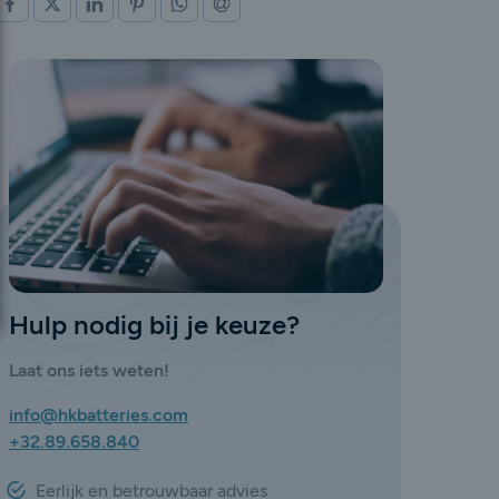
OP FACEBOOK
OP X (TWITTER)
OP LINKEDIN
OP PINTEREST
OP WHATSAPP
VIA E-MAIL
Hulp nodig bij je keuze?
Laat ons iets weten!
info@hkbatteries.com
+32.89.658.840
Eerlijk en betrouwbaar advies