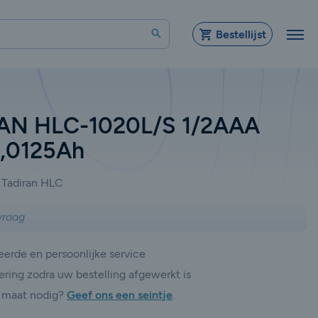
Zoeken
Bestellijst
AN HLC-1020L/S 1/2AAA
0,0125Ah
Tadiran HLC
vraag
erde en persoonlijke service
ering zodra uw bestelling afgewerkt is
 maat nodig?
Geef ons een seintje
.