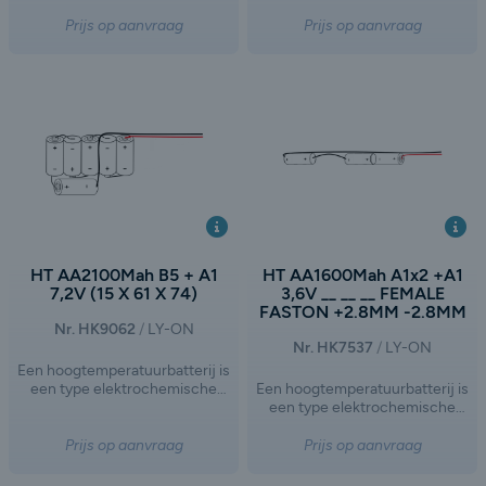
opslagtechnologie dat werkt bij
opslagtechnologie dat werkt bij
verhoogde temperaturen,
verhoogde temperaturen,
Prijs op aanvraag
Prijs op aanvraag
doorgaans tussen de 300°C en
doorgaans tussen de 300°C en
700°C. Dit type batterij wordt
700°C. Dit type batterij wordt
vaak gebruikt in toepassingen
vaak gebruikt in toepassingen
waar hoge energiedichtheid,
waar hoge energiedichtheid,
lange levensduur en specifieke
lange levensduur en specifieke
chemische eigenschappen
chemische eigenschappen
vereist zijn, zoals in de
vereist zijn, zoals in de
energieopslag voor netwerken,
energieopslag voor netwerken,
industriële toepassingen of
industriële toepassingen of
ruimtevaart.
ruimtevaart.
HT AA2100Mah B5 + A1
HT AA1600Mah A1x2 +A1
7,2V (15 X 61 X 74)
3,6V __ __ __ FEMALE
FASTON +2.8MM -2.8MM
Nr. HK9062
LY-ON
Nr. HK7537
LY-ON
Een hoogtemperatuurbatterij is
een type elektrochemische
Een hoogtemperatuurbatterij is
opslagtechnologie dat werkt bij
een type elektrochemische
verhoogde temperaturen,
opslagtechnologie dat werkt bij
doorgaans tussen de 300°C en
verhoogde temperaturen,
Prijs op aanvraag
Prijs op aanvraag
700°C. Dit type batterij wordt
doorgaans tussen de 300°C en
vaak gebruikt in toepassingen
700°C. Dit type batterij wordt