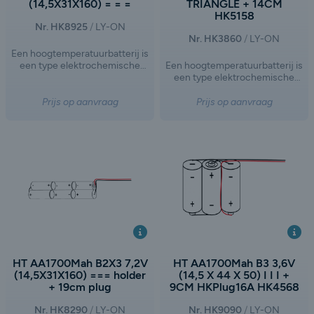
(14,5X31X160) = = =
TRIANGLE + 14CM
HK5158
Nr. HK8925
LY-ON
Nr. HK3860
LY-ON
Een hoogtemperatuurbatterij is
een type elektrochemische
Een hoogtemperatuurbatterij is
opslagtechnologie dat werkt bij
een type elektrochemische
verhoogde temperaturen,
opslagtechnologie dat werkt bij
doorgaans tussen de 300°C en
verhoogde temperaturen,
Prijs op aanvraag
Prijs op aanvraag
700°C. Dit type batterij wordt
doorgaans tussen de 300°C en
vaak gebruikt in toepassingen
700°C. Dit type batterij wordt
waar hoge energiedichtheid,
vaak gebruikt in toepassingen
lange levensduur en specifieke
waar hoge energiedichtheid,
chemische eigenschappen
lange levensduur en specifieke
vereist zijn, zoals in de
chemische eigenschappen
energieopslag voor netwerken,
vereist zijn, zoals in de
industriële toepassingen of
energieopslag voor netwerken,
ruimtevaart.
industriële toepassingen of
ruimtevaart.
HT AA1700Mah B2X3 7,2V
HT AA1700Mah B3 3,6V
(14,5X31X160) === holder
(14,5 X 44 X 50) I I I +
+ 19cm plug
9CM HKPlug16A HK4568
Nr. HK8290
LY-ON
Nr. HK9090
LY-ON