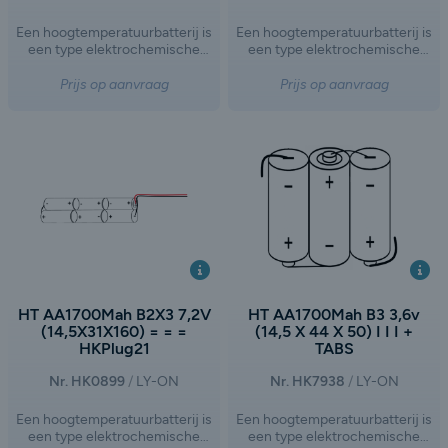
Een hoogtemperatuurbatterij is
Een hoogtemperatuurbatterij is
een type elektrochemische
een type elektrochemische
opslagtechnologie dat werkt bij
opslagtechnologie dat werkt bij
verhoogde temperaturen,
verhoogde temperaturen,
Prijs op aanvraag
Prijs op aanvraag
doorgaans tussen de 300°C en
doorgaans tussen de 300°C en
700°C. Dit type batterij wordt
700°C. Dit type batterij wordt
vaak gebruikt in toepassingen
vaak gebruikt in toepassingen
waar hoge energiedichtheid,
waar hoge energiedichtheid,
lange levensduur en specifieke
lange levensduur en specifieke
chemische eigenschappen
chemische eigenschappen
vereist zijn, zoals in de
vereist zijn, zoals in de
energieopslag voor netwerken,
energieopslag voor netwerken,
industriële toepassingen of
industriële toepassingen of
ruimtevaart.
ruimtevaart.
HT AA1700Mah B2X3 7,2V
HT AA1700Mah B3 3,6v
(14,5X31X160) = = =
(14,5 X 44 X 50) I I I +
HKPlug21
TABS
Nr. HK0899
LY-ON
Nr. HK7938
LY-ON
Een hoogtemperatuurbatterij is
Een hoogtemperatuurbatterij is
een type elektrochemische
een type elektrochemische