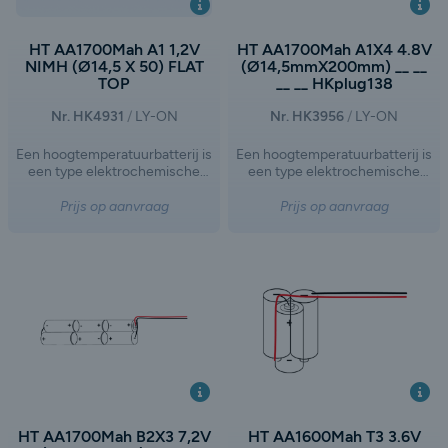
HT AA1700Mah A1 1,2V
HT AA1700Mah A1X4 4.8V
NIMH (Ø14,5 X 50) FLAT
(Ø14,5mmX200mm) __ __
TOP
__ __ HKplug138
Nr. HK4931
LY-ON
Nr. HK3956
LY-ON
Een hoogtemperatuurbatterij is
Een hoogtemperatuurbatterij is
een type elektrochemische
een type elektrochemische
opslagtechnologie dat werkt bij
opslagtechnologie dat werkt bij
verhoogde temperaturen,
verhoogde temperaturen,
Prijs op aanvraag
Prijs op aanvraag
doorgaans tussen de 300°C en
doorgaans tussen de 300°C en
700°C. Dit type batterij wordt
700°C. Dit type batterij wordt
vaak gebruikt in toepassingen
vaak gebruikt in toepassingen
waar hoge energiedichtheid,
waar hoge energiedichtheid,
lange levensduur en specifieke
lange levensduur en specifieke
chemische eigenschappen
chemische eigenschappen
vereist zijn, zoals in de
vereist zijn, zoals in de
energieopslag voor netwerken,
energieopslag voor netwerken,
industriële toepassingen of
industriële toepassingen of
ruimtevaart.
ruimtevaart.
HT AA1700Mah B2X3 7,2V
HT AA1600Mah T3 3.6V