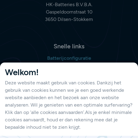
HK-Batteries B.V.B.A.
Gaspeldoornstraat 10
3650 Dilsen-Stokkem
Snelle links
Batterijconfiguratie
Bestellijst opmaken
Welkom!
Deze website maakt gebruik van cookies. Dankzij het
gebruik van cookies kunnen we je een goed werkende
Support
website aanbieden en het bezoek aan onze website
Contacteer ons
analyseren. Wil je genieten van een optimale surfervaring?
Klik dan op ‘alle cookies aanvaarden’.Als je enkel minimale
cookies aanvaardt, houd er dan rekening mee dat je
bepaalde inhoud niet te zien krijgt.