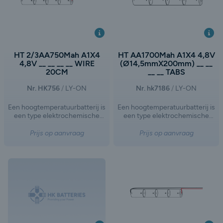
HT 2/3AA750Mah A1X4
HT AA1700Mah A1X4 4,8V
4,8V __ __ __ __ WIRE
(Ø14,5mmX200mm) __ __
20CM
__ __ TABS
Nr. HK756
LY-ON
Nr. hk7186
LY-ON
Een hoogtemperatuurbatterij is
Een hoogtemperatuurbatterij is
een type elektrochemische
een type elektrochemische
opslagtechnologie dat werkt bij
opslagtechnologie dat werkt bij
verhoogde temperaturen,
verhoogde temperaturen,
Prijs op aanvraag
Prijs op aanvraag
doorgaans tussen de 300°C en
doorgaans tussen de 300°C en
700°C. Dit type batterij wordt
700°C. Dit type batterij wordt
vaak gebruikt in toepassingen
vaak gebruikt in toepassingen
waar hoge energiedichtheid,
waar hoge energiedichtheid,
lange levensduur en specifieke
lange levensduur en specifieke
chemische eigenschappen
chemische eigenschappen
vereist zijn, zoals in de
vereist zijn, zoals in de
energieopslag voor netwerken,
energieopslag voor netwerken,
industriële toepassingen of
industriële toepassingen of
ruimtevaart.
ruimtevaart.