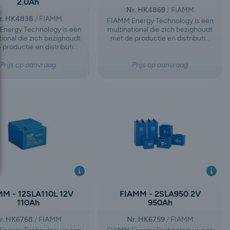
2.0Ah
Nr. HK4869
FIAMM
r. HK4838
FIAMM
FIAMM Energy Technology is een
nergy Technology is een
multinational die zich bezighoudt
tional die zich bezighoudt
met de productie en distributie
 productie en distributie
van batterijen en accu's voor
atterijen en accu's voor
motorvoertuigen en industrieel
oertuigen en industrieel
gebruik. Het bedrijf is ontstaan
Prijs op aanvraag
Prijs op aanvraag
k. Het bedrijf is ontstaan
na de afsplitsing van FIAMM
 afsplitsing van FIAMM
Group, waarbij de activiteiten op
waarbij de activiteiten op
het gebied van autobatterijen en
ied van autobatterijen en
industriële loodzuurbatterijen
riële loodzuurbatterijen
een eigen weg zijn ingeslagen.
gen weg zijn ingeslagen.
MM - 12SLA110L 12V
FIAMM - 2SLA950 2V
110Ah
950Ah
r. HK6768
FIAMM
Nr. HK6759
FIAMM