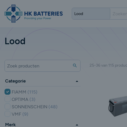
Lood
Zoeken
25-36 van 115 produ
Zoek producten
Categorie
FIAMM
(115)
OPTIMA
(3)
SONNENSCHEIN
(48)
VMF
(9)
Merk