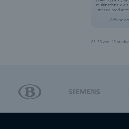
FIAMM Energy Tec
multinational die 
met de productie 
van batterijen e
motorvoertuigen 
Prijs op a
gebruik. Het bedr
na de afsplitsi
Group, waarbij de 
het gebied van au
25-36 van 115 produ
industriële lood
een eigen weg zi