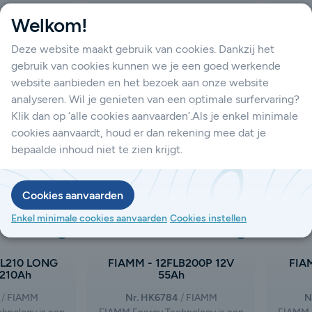
FIAMM
Nr. HK4834
Welkom!
FIAMM FG STANDARD
N
hnology is een
zich bezighoudt
FIAMM Energy Technology is een
FIAMM E
Deze website maakt gebruik van cookies. Dankzij het
en distributie
multinational die zich bezighoudt
multina
n accu's voor
met de productie en distributie
met de
gebruik van cookies kunnen we je een goed werkende
en industrieel
van batterijen en accu's voor
van b
website aanbieden en het bezoek aan onze website
ijf is ontstaan
motorvoertuigen en industrieel
motorv
anvraag
Prijs op aanvraag
analyseren. Wil je genieten van een optimale surfervaring?
ng van FIAMM
gebruik. Het bedrijf is ontstaan
gebrui
activiteiten op
na de afsplitsing van FIAMM
na de
Klik dan op ‘alle cookies aanvaarden’.Als je enkel minimale
tobatterijen en
Group, waarbij de activiteiten op
Group, 
cookies aanvaardt, houd er dan rekening mee dat je
zuurbatterijen
het gebied van autobatterijen en
het geb
jn ingeslagen.
industriële loodzuurbatterijen
indust
bepaalde inhoud niet te zien krijgt.
een eigen weg zijn ingeslagen.
een ei
Cookies aanvaarden
Enkel minimale cookies aanvaarden
Cookies instellen
GL210 LONG
FIAMM - 12FLB200P 12V
FIA
 210Ah
55Ah
FIAMM
Nr. HK6784
FIAMM
N