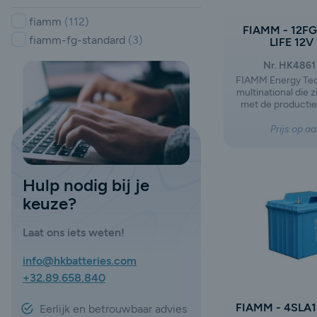
fiamm
(112)
FIAMM - 12F
fiamm-fg-standard
(3)
LIFE 12V
Nr. HK4861
FIAMM Energy Tec
multinational die 
met de productie 
van batterijen e
motorvoertuigen 
Prijs op a
gebruik. Het bedr
na de afsplitsi
Group, waarbij de 
het gebied van au
Hulp nodig bij je
industriële lood
keuze?
een eigen weg zi
Laat ons iets weten!
info@hkbatteries.com
+32.89.658.840
FIAMM - 4SLA1
Eerlijk en betrouwbaar advies