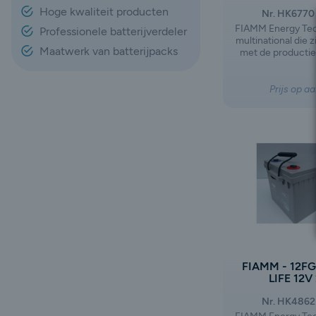
Hoge kwaliteit producten
Nr. HK6770
FIAMM Energy Tec
Professionele batterijverdeler
multinational die 
Maatwerk van batterijpacks
met de productie 
van batterijen e
motorvoertuigen 
gebruik. Het bedr
Prijs op a
na de afsplitsi
Group, waarbij de 
het gebied van au
industriële lood
een eigen weg zi
FIAMM - 12F
LIFE 12V
Nr. HK4862