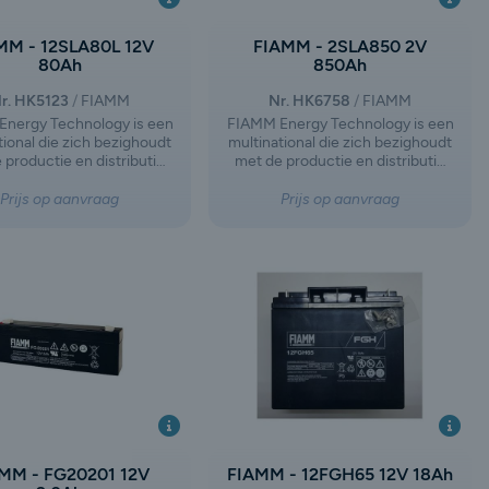
MM - 12SLA80L 12V
FIAMM - 2SLA850 2V
80Ah
850Ah
r. HK5123
FIAMM
Nr. HK6758
FIAMM
nergy Technology is een
FIAMM Energy Technology is een
tional die zich bezighoudt
multinational die zich bezighoudt
 productie en distributie
met de productie en distributie
atterijen en accu's voor
van batterijen en accu's voor
oertuigen en industrieel
motorvoertuigen en industrieel
Prijs op aanvraag
Prijs op aanvraag
k. Het bedrijf is ontstaan
gebruik. Het bedrijf is ontstaan
 afsplitsing van FIAMM
na de afsplitsing van FIAMM
waarbij de activiteiten op
Group, waarbij de activiteiten op
ied van autobatterijen en
het gebied van autobatterijen en
riële loodzuurbatterijen
industriële loodzuurbatterijen
gen weg zijn ingeslagen.
een eigen weg zijn ingeslagen.
MM - FG20201 12V
FIAMM - 12FGH65 12V 18Ah