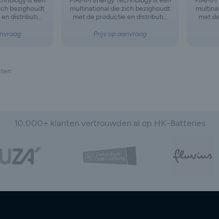
hnology is een
FIAMM Energy Technology is een
FIAMM E
zich bezighoudt
multinational die zich bezighoudt
multina
en distributie
met de productie en distributie
met de
n accu's voor
van batterijen en accu's voor
van b
en industrieel
motorvoertuigen en industrieel
motorv
anvraag
Prijs op aanvraag
ijf is ontstaan
gebruik. Het bedrijf is ontstaan
gebrui
ng van FIAMM
na de afsplitsing van FIAMM
na de
activiteiten op
Group, waarbij de activiteiten op
Group, 
tobatterijen en
het gebied van autobatterijen en
het geb
cten
zuurbatterijen
industriële loodzuurbatterijen
indust
jn ingeslagen.
een eigen weg zijn ingeslagen.
een ei
10.000+ klanten vertrouwden al op HK-Batteries