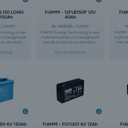
GL150 LONG
FIAMM - 12FLB150P 12V
FIA
 150Ah
40Ah
FIAMM
Nr. HK5150
FIAMM
N
hnology is een
FIAMM Energy Technology is een
FIAMM E
zich bezighoudt
multinational die zich bezighoudt
multina
en distributie
met de productie en distributie
met de
n accu's voor
van batterijen en accu's voor
van b
en industrieel
motorvoertuigen en industrieel
motorv
anvraag
Prijs op aanvraag
ijf is ontstaan
gebruik. Het bedrijf is ontstaan
gebrui
ng van FIAMM
na de afsplitsing van FIAMM
na de
activiteiten op
Group, waarbij de activiteiten op
Group, 
tobatterijen en
het gebied van autobatterijen en
het geb
zuurbatterijen
industriële loodzuurbatterijen
indust
jn ingeslagen.
een eigen weg zijn ingeslagen.
een ei
50 4V 150Ah
FIAMM - FG11201 6V 12Ah
FIA