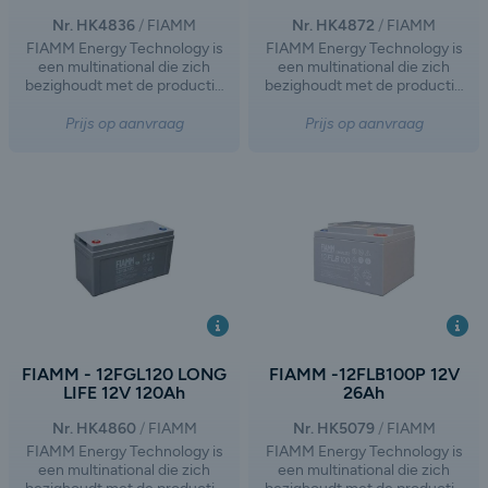
Nr. HK4836
FIAMM
Nr. HK4872
FIAMM
FIAMM Energy Technology is
FIAMM Energy Technology is
een multinational die zich
een multinational die zich
bezighoudt met de productie
bezighoudt met de productie
en distributie van batterijen en
en distributie van batterijen en
accu's voor motorvoertuigen
accu's voor motorvoertuigen
Prijs op aanvraag
Prijs op aanvraag
en industrieel gebruik. Het
en industrieel gebruik. Het
bedrijf is ontstaan na de
bedrijf is ontstaan na de
afsplitsing van FIAMM Group,
afsplitsing van FIAMM Group,
waarbij de activiteiten op het
waarbij de activiteiten op het
gebied van autobatterijen en
gebied van autobatterijen en
industriële loodzuurbatterijen
industriële loodzuurbatterijen
een eigen weg zijn ingeslagen.
een eigen weg zijn ingeslagen.
FIAMM - 12FGL120 LONG
FIAMM -12FLB100P 12V
LIFE 12V 120Ah
26Ah
Nr. HK4860
FIAMM
Nr. HK5079
FIAMM
FIAMM Energy Technology is
FIAMM Energy Technology is
een multinational die zich
een multinational die zich