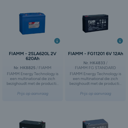
afsplitsing van FIAMM Group,
afsplitsing van FIAMM Group,
waarbij de activiteiten op het
waarbij de activiteiten op het
gebied van autobatterijen en
gebied van autobatterijen en
industriële loodzuurbatterijen
industriële loodzuurbatterijen
een eigen weg zijn ingeslagen.
een eigen weg zijn ingeslagen.
FIAMM - 2SLA620L 2V
FIAMM - FG11201 6V 12Ah
620Ah
Nr. HK4833
Nr. HK8825
FIAMM
FIAMM FG STANDARD
FIAMM Energy Technology is
FIAMM Energy Technology is
een multinational die zich
een multinational die zich
bezighoudt met de productie
bezighoudt met de productie
en distributie van batterijen en
en distributie van batterijen en
accu's voor motorvoertuigen
accu's voor motorvoertuigen
Prijs op aanvraag
Prijs op aanvraag
en industrieel gebruik. Het
en industrieel gebruik. Het
bedrijf is ontstaan na de
bedrijf is ontstaan na de
afsplitsing van FIAMM Group,
afsplitsing van FIAMM Group,
waarbij de activiteiten op het
waarbij de activiteiten op het
gebied van autobatterijen en
gebied van autobatterijen en
industriële loodzuurbatterijen
industriële loodzuurbatterijen
een eigen weg zijn ingeslagen.
een eigen weg zijn ingeslagen.