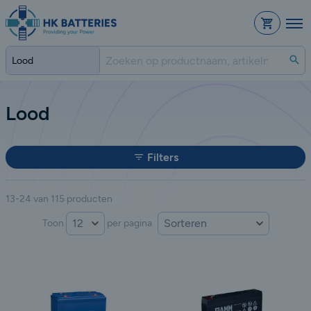
Bestelli
Zo
Lood
Filters
13-24 van 115 producten
Sorteer op:
Toon
per pagina