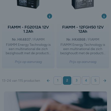
FIAMM - FG2012A 12V
FIAMM - 12FGH50 12V
1.2Ah
12Ah
Nr. HK4837
FIAMM
Nr. HK4868
FIAMM
FIAMM Energy Technology is
FIAMM Energy Technology is
een multinational die zich
een multinational die zich
bezighoudt met de productie
bezighoudt met de productie
en distributie van batterijen en
en distributie van batterijen en
accu's voor motorvoertuigen
accu's voor motorvoertuigen
Prijs op aanvraag
Prijs op aanvraag
en industrieel gebruik. Het
en industrieel gebruik. Het
bedrijf is ontstaan na de
bedrijf is ontstaan na de
afsplitsing van FIAMM Group,
afsplitsing van FIAMM Group,
waarbij de activiteiten op het
waarbij de activiteiten op het
Vorige
Volg
13-24 van 115 producten
1
2
3
4
5
gebied van autobatterijen en
gebied van autobatterijen en
industriële loodzuurbatterijen
industriële loodzuurbatterijen
een eigen weg zijn ingeslagen.
een eigen weg zijn ingeslagen.