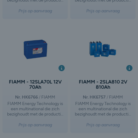
bezighoudt met de productie
bezighoudt met de productie
en distributie van batterijen en
en distributie van batterijen en
accu's voor motorvoertuigen
accu's voor motorvoertuigen
Prijs op aanvraag
Prijs op aanvraag
en industrieel gebruik. Het
en industrieel gebruik. Het
bedrijf is ontstaan na de
bedrijf is ontstaan na de
afsplitsing van FIAMM Group,
afsplitsing van FIAMM Group,
waarbij de activiteiten op het
waarbij de activiteiten op het
gebied van autobatterijen en
gebied van autobatterijen en
industriële loodzuurbatterijen
industriële loodzuurbatterijen
een eigen weg zijn ingeslagen.
een eigen weg zijn ingeslagen.
FIAMM - 12SLA70L 12V
FIAMM - 2SLA810 2V
70Ah
810Ah
Nr. HK6766
FIAMM
Nr. HK6757
FIAMM
FIAMM Energy Technology is
FIAMM Energy Technology is
een multinational die zich
een multinational die zich
bezighoudt met de productie
bezighoudt met de productie
en distributie van batterijen en
en distributie van batterijen en
accu's voor motorvoertuigen
accu's voor motorvoertuigen
Prijs op aanvraag
Prijs op aanvraag
en industrieel gebruik. Het
en industrieel gebruik. Het
bedrijf is ontstaan na de
bedrijf is ontstaan na de