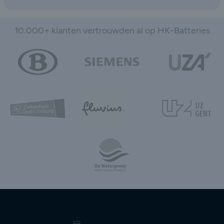
10.000+ klanten vertrouwden al op HK-Batteries