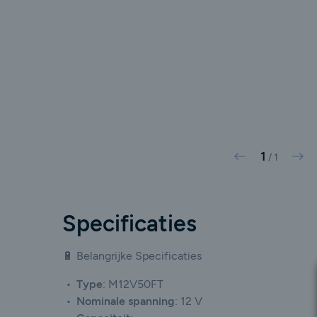
1
Vorige
Vol
/
1
Specificaties
🔋 Belangrijke Specificaties
Type
:
M12V50FT
Nominale spanning
: 12 V