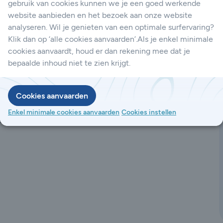
gebruik van cookies kunnen we je een goed werkende
website aanbieden en het bezoek aan onze website
analyseren. Wil je genieten van een optimale surfervaring?
Klik dan op ‘alle cookies aanvaarden’.Als je enkel minimale
cookies aanvaardt, houd er dan rekening mee dat je
bepaalde inhoud niet te zien krijgt.
Cookies aanvaarden
-21/22)
Enkel minimale cookies aanvaarden
Cookies instellen
B; optioneel UL 94 V-0 voor