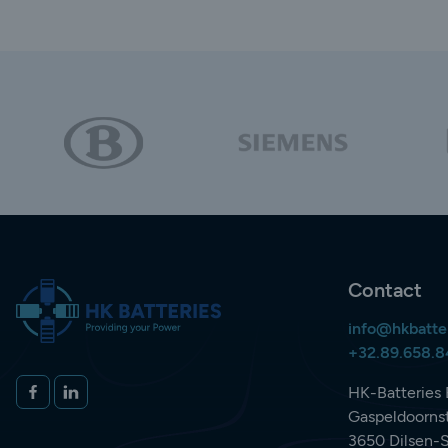
Contact
info@hkbatte
+32.89.658.
Volg ons op
FACEBOOK
LINKEDIN
HK-Batteries 
Gaspeldoornst
3650 Dilsen-