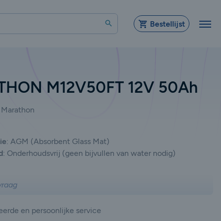
Zoeken
Bestellijst
HON M12V50FT 12V 50Ah
Marathon
ie
:
AGM (Absorbent Glass Mat)
d
:
Onderhoudsvrij (geen bijvullen van water nodig)
vraag
erde en persoonlijke service