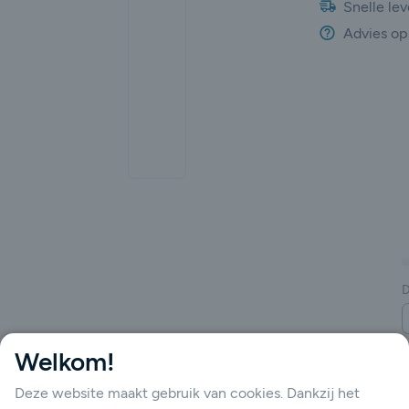
Snelle lev
Advies op
gende
D
Welkom!
Deze website maakt gebruik van cookies. Dankzij het