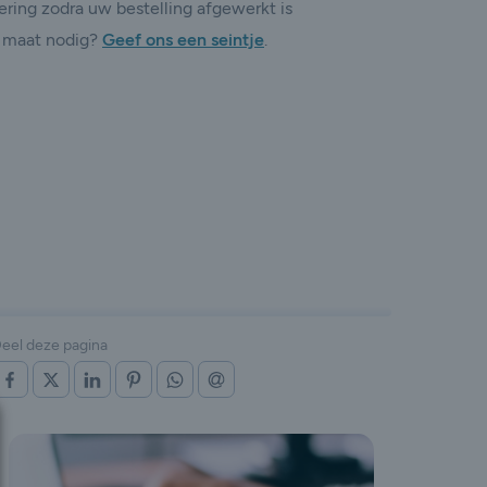
ering zodra uw bestelling afgewerkt is
 maat nodig?
Geef ons een seintje
.
eel deze pagina
OP FACEBOOK
OP X (TWITTER)
OP LINKEDIN
OP PINTEREST
OP WHATSAPP
VIA E-MAIL