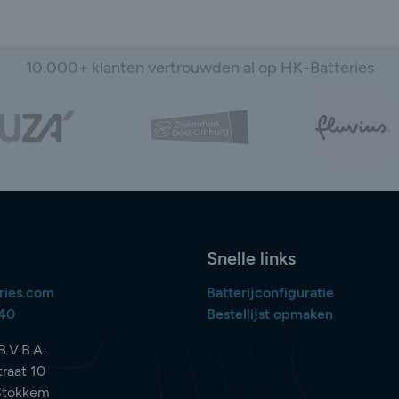
10.000+ klanten vertrouwden al op HK-Batteries
Snelle links
ries.com
Batterijconfiguratie
840
Bestellijst opmaken
B.V.B.A.
raat 10
Stokkem