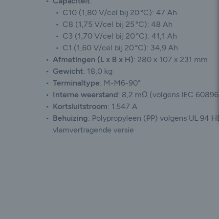
Capaciteit
:
C10 (1,80 V/cel bij 20 °C): 47 Ah
C8 (1,75 V/cel bij 25 °C): 48 Ah
C3 (1,70 V/cel bij 20 °C): 41,1 Ah
C1 (1,60 V/cel bij 20 °C): 34,9 Ah
Afmetingen (L x B x H)
:
280 x 107 x 231 mm
Gewicht
:
18,0 kg
Terminaltype
:
M-M6-90°
Interne weerstand
:
8,2 mΩ (volgens IEC 60896
Kortsluitstroom
:
1.547 A
Behuizing
:
Polypropyleen (PP) volgens UL 94 H
vlamvertragende versie