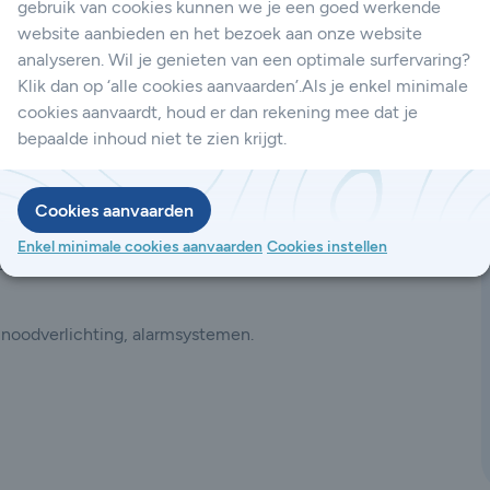
gebruik van cookies kunnen we je een goed werkende
website aanbieden en het bezoek aan onze website
analyseren. Wil je genieten van een optimale surfervaring?
Klik dan op ‘alle cookies aanvaarden’.Als je enkel minimale
cookies aanvaardt, houd er dan rekening mee dat je
bepaalde inhoud niet te zien krijgt.
Cookies aanvaarden
-21/22)
Enkel minimale cookies aanvaarden
Cookies instellen
B; optioneel UL 94 V-0 voor
noodverlichting, alarmsystemen.