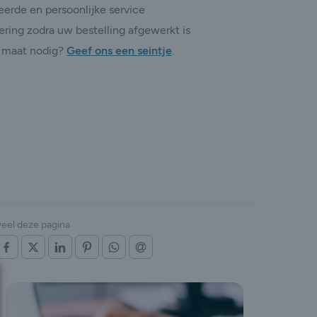
erde en persoonlijke service
ering zodra uw bestelling afgewerkt is
 maat nodig?
Geef ons een seintje
.
eel deze pagina
OP FACEBOOK
OP X (TWITTER)
OP LINKEDIN
OP PINTEREST
OP WHATSAPP
VIA E-MAIL