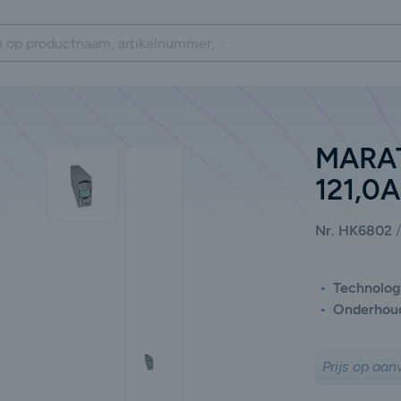
MARAT
121,0
Nr. HK6802
Technolog
Onderhou
Prijs op aan