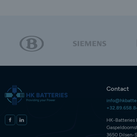
Contact
info@hkbatte
+32.89.658.
Volg ons op
FACEBOOK
LINKEDIN
HK-Batteries 
Gaspeldoornst
3650 Dilsen-