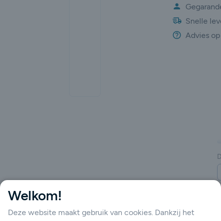
Gegarande
Snelle lev
Advies op
gende
D
Welkom!
Deze website maakt gebruik van cookies. Dankzij het