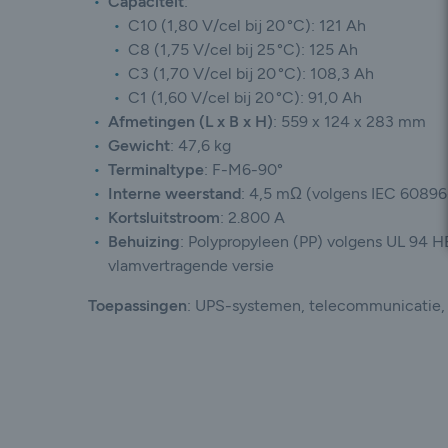
Capaciteit
:
C10 (1,80 V/cel bij 20 °C): 121 Ah
C8 (1,75 V/cel bij 25 °C): 125 Ah
C3 (1,70 V/cel bij 20 °C): 108,3 Ah
C1 (1,60 V/cel bij 20 °C): 91,0 Ah
Afmetingen (L x B x H)
:
559 x 124 x 283 mm
Gewicht
:
47,6 kg
Terminaltype
:
F-M6-90°
Interne weerstand
:
4,5 mΩ (volgens IEC 60896
Kortsluitstroom
:
2.800 A
Behuizing
:
Polypropyleen (PP) volgens UL 94 H
vlamvertragende versie
Toepassingen
: UPS-systemen, telecommunicatie, 