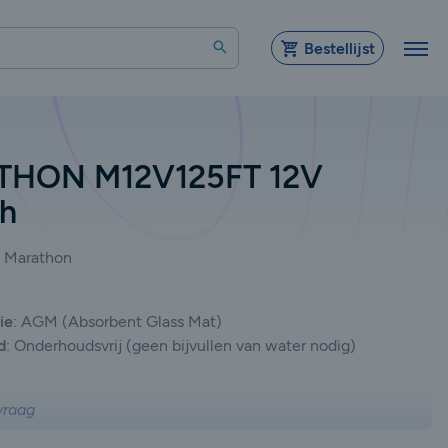
Zoeken
Bestellijst
HON M12V125FT 12V
Ah
Marathon
ie
:
AGM (Absorbent Glass Mat)
d
:
Onderhoudsvrij (geen bijvullen van water nodig)
vraag