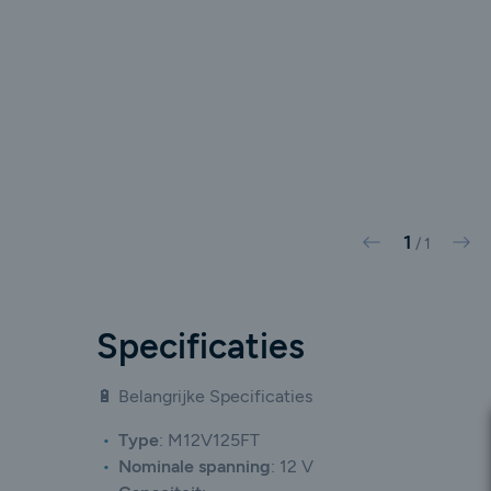
1
Vorige
Vol
/
1
Specificaties
🔋 Belangrijke Specificaties
Type
:
M12V125FT
Nominale spanning
: 12 V