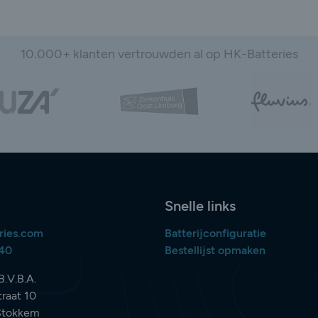
10.000+ klanten vertrouwden al op HK-Batteries
Snelle links
ries.com
Batterijconfiguratie
840
Bestellijst opmaken
B.V.B.A.
raat 10
Stokkem