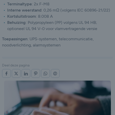
Terminaltype
:
2x F-M8
Interne weerstand
:
0,26 mΩ (volgens IEC 60896-21/22)
Kortsluitstroom
:
8.008 A
Behuizing
:
Polypropyleen (PP) volgens UL 94 HB;
optioneel UL 94 V-0 voor vlamvertragende versie
Toepassingen
: UPS-systemen, telecommunicatie,
noodverlichting, alarmsystemen
Deel deze pagina
OP FACEBOOK
OP X (TWITTER)
OP LINKEDIN
OP PINTEREST
OP WHATSAPP
VIA E-MAIL