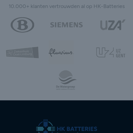
10.000+ klanten vertrouwden al op HK-Batteries