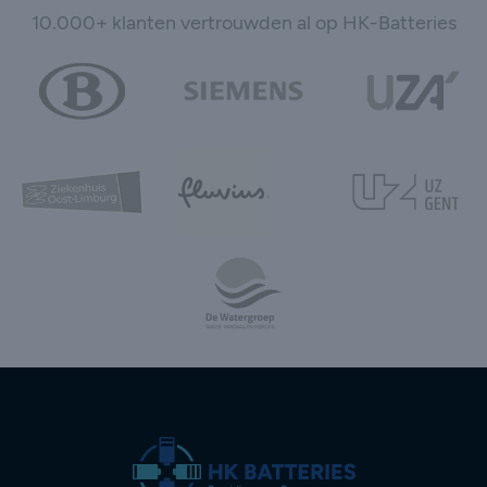
10.000+ klanten vertrouwden al op HK-Batteries