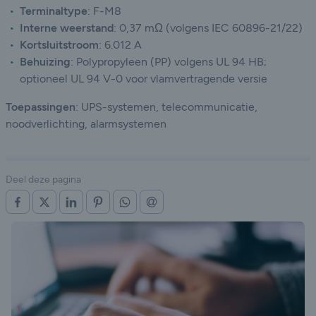
Terminaltype
:
F-M8
Interne weerstand
:
0,37 mΩ (volgens IEC 60896-21/22)
Kortsluitstroom
:
6.012 A
Behuizing
:
Polypropyleen (PP) volgens UL 94 HB;
optioneel UL 94 V-0 voor vlamvertragende versie
Toepassingen
: UPS-systemen, telecommunicatie,
noodverlichting, alarmsystemen
Deel deze pagina
OP FACEBOOK
OP X (TWITTER)
OP LINKEDIN
OP PINTEREST
OP WHATSAPP
VIA E-MAIL