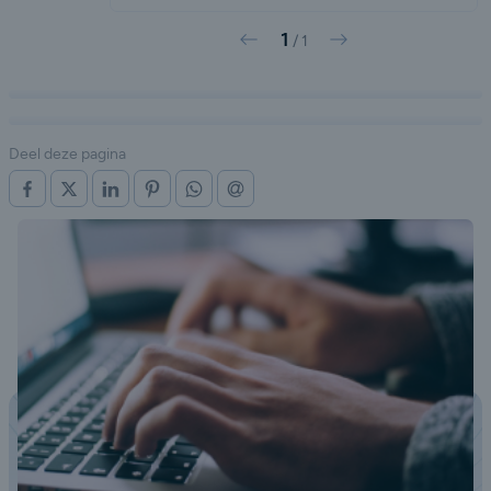
1
Vorige
Volgende
/
1
Deel deze pagina
OP FACEBOOK
OP X (TWITTER)
OP LINKEDIN
OP PINTEREST
OP WHATSAPP
VIA E-MAIL