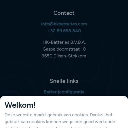
Contact
info@hkbatteries.com
+32.89.658.840
HK-Batteries B.V.B.A.
Gaspeldoornstraat 10
3650 Dilsen-Stokkem
Snelle links
Batterijconfiguratie
Bestellijst opmaken
Welkom!
Deze website maakt gebruik van cookies. Dankzij het
gebruik van cookies kunnen we je een goed werkende
Support