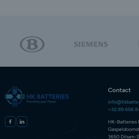
Contact
info@hkbatte
+32.89.658.
Volg ons op
FACEBOOK
LINKEDIN
HK-Batteries 
Gaspeldoornst
3650 Dilsen-