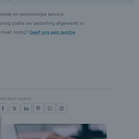
erde en persoonlijke service
ering zodra uw bestelling afgewerkt is
 maat nodig?
Geef ons een seintje
.
eel deze pagina
OP FACEBOOK
OP X (TWITTER)
OP LINKEDIN
OP PINTEREST
OP WHATSAPP
VIA E-MAIL