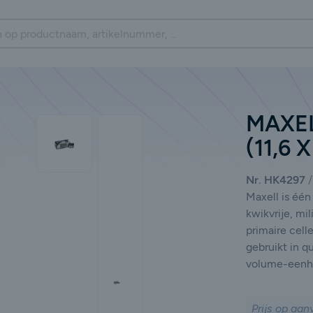
MAXEL
(11,6 
Nr. HK4297
Maxell is éé
kwikvrije, mil
primaire cell
gebruikt in q
volume-eenhei
Prijs op aan