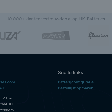
10.000+ klanten vertrouwden al op HK-Batteries
Snelle links
ries.com
Batterijconfiguratie
840
Bestellijst opmaken
B.V.B.A.
raat 10
Stokkem