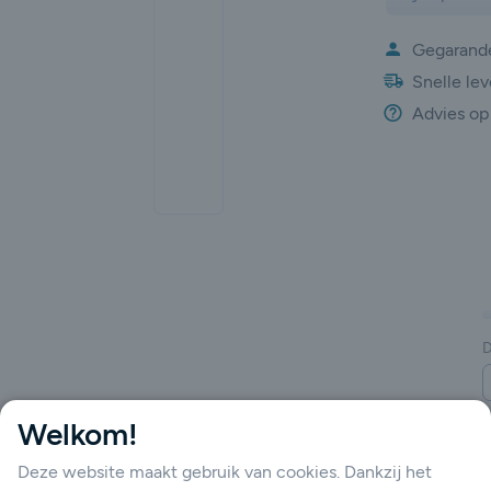
Gegarande
Snelle lev
Advies op
gende
D
Welkom!
Deze website maakt gebruik van cookies. Dankzij het