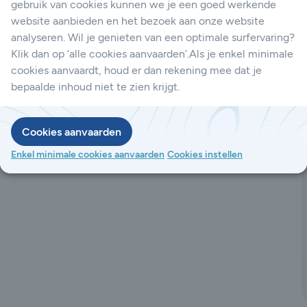
gebruik van cookies kunnen we je een goed werkende
website aanbieden en het bezoek aan onze website
analyseren. Wil je genieten van een optimale surfervaring?
Klik dan op ‘alle cookies aanvaarden’.Als je enkel minimale
cookies aanvaardt, houd er dan rekening mee dat je
bepaalde inhoud niet te zien krijgt.
Cookies aanvaarden
Enkel minimale cookies aanvaarden
Cookies instellen