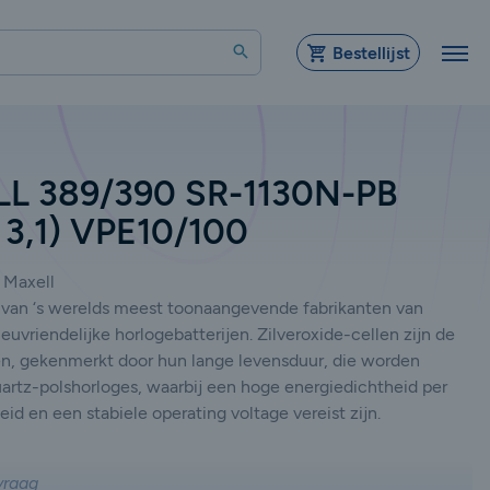
Zoeken
Bestellijst
L 389/390 SR-1130N-PB
X 3,1) VPE10/100
Maxell
n van ‘s werelds meest toonaangevende fabrikanten van
ieuvriendelijke horlogebatterijen. Zilveroxide-cellen zijn de
en, gekenmerkt door hun lange levensduur, die worden
uartz-polshorloges, waarbij een hoge energiedichtheid per
d en een stabiele operating voltage vereist zijn.
vraag