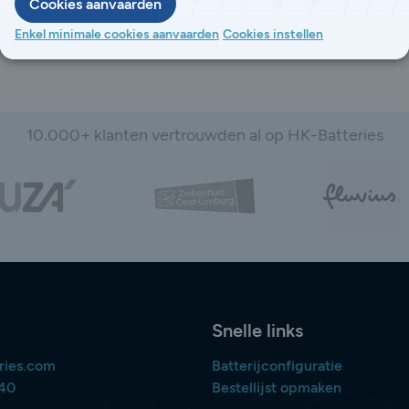
Cookies aanvaarden
Enkel minimale cookies aanvaarden
Cookies instellen
10.000+ klanten vertrouwden al op HK-Batteries
Snelle links
ries.com
Batterijconfiguratie
840
Bestellijst opmaken