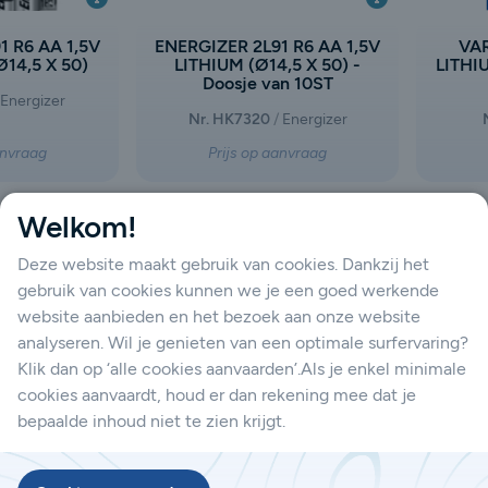
1 R6 AA 1,5V
ENERGIZER 2L91 R6 AA 1,5V
VAR
Ø14,5 X 50)
LITHIUM (Ø14,5 X 50) -
LITHI
Doosje van 10ST
Energizer
Nr. HK7320
Energizer
anvraag
Prijs op aanvraag
Welkom!
Deze website maakt gebruik van cookies. Dankzij het
gebruik van cookies kunnen we je een goed werkende
website aanbieden en het bezoek aan onze website
analyseren. Wil je genieten van een optimale surfervaring?
Klik dan op ‘alle cookies aanvaarden’.Als je enkel minimale
cookies aanvaardt, houd er dan rekening mee dat je
bepaalde inhoud niet te zien krijgt.