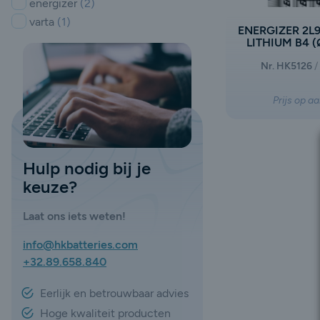
energizer
(2)
varta
(1)
ENERGIZER 2L9
LITHIUM B4 (
Nr. HK5126
Prijs op a
Hulp nodig bij je
keuze?
Laat ons iets weten!
info@hkbatteries.com
+32.89.658.840
Eerlijk en betrouwbaar advies
Hoge kwaliteit producten