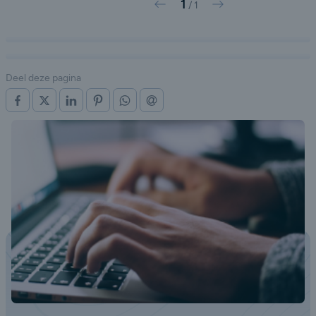
1
Vorige
Volgende
/
1
Deel deze pagina
OP FACEBOOK
OP X (TWITTER)
OP LINKEDIN
OP PINTEREST
OP WHATSAPP
VIA E-MAIL