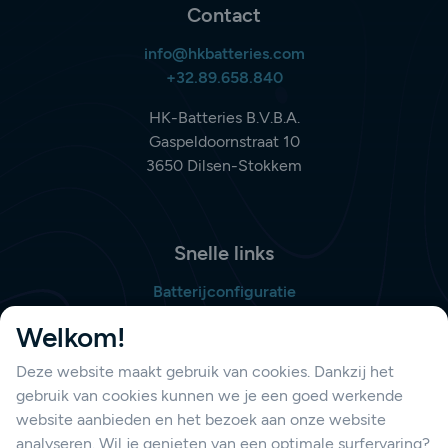
Contact
info@hkbatteries.com
+32.89.658.840
HK-Batteries B.V.B.A.
Gaspeldoornstraat 10
3650 Dilsen-Stokkem
Snelle links
Batterijconfiguratie
Bestellijst opmaken
Welkom!
Deze website maakt gebruik van cookies. Dankzij het
gebruik van cookies kunnen we je een goed werkende
Support
website aanbieden en het bezoek aan onze website
Contacteer ons
analyseren. Wil je genieten van een optimale surfervaring?