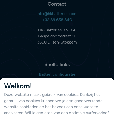
Contact
info@hkbatteries.com
+32.89.658.840
HK-Batteries B.V.B.A.
Gaspeldoornstraat 10
3650 Dilsen-Stokkem
Snelle links
Batterijconfiguratie
Bestellijst opmaken
Welkom!
Deze website maakt gebruik van cookies. Dankzij het
gebruik van cookies kunnen we je een goed werkende
Support
website aanbieden en het bezoek aan onze website
Contacteer ons
analyseren. Wil je genieten van een optimale surfervaring?