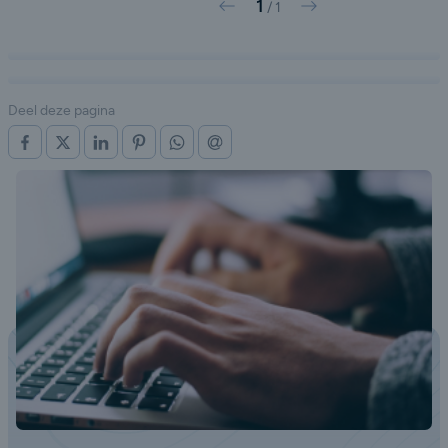
1
Vorige
Volgende
/
1
Deel deze pagina
OP FACEBOOK
OP X (TWITTER)
OP LINKEDIN
OP PINTEREST
OP WHATSAPP
VIA E-MAIL