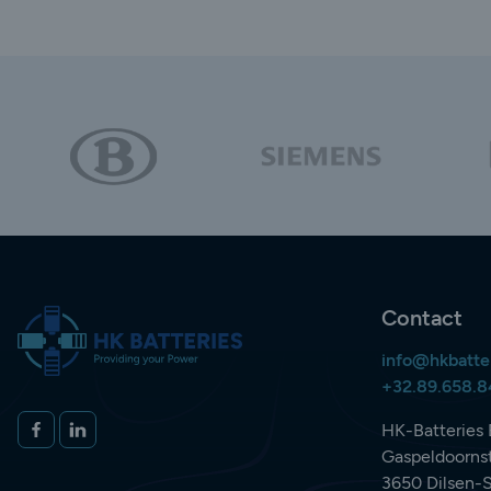
Contact
info@hkbatte
+32.89.658.
Volg ons op
FACEBOOK
LINKEDIN
HK-Batteries 
Gaspeldoornst
3650 Dilsen-