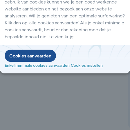
gebruik van cookies kunnen we je een goed werkende
website aanbieden en het bezoek aan onze website
analyseren. Wil je genieten van een optimale surfervaring?
Klik dan op ‘alle cookies aanvaarden’.Als je enkel minimale
cookies aanvaardt, houd er dan rekening mee dat je
bepaalde inhoud niet te zien krijgt.
Cookies aanvaarden
Enkel minimale cookies aanvaarden
Cookies instellen