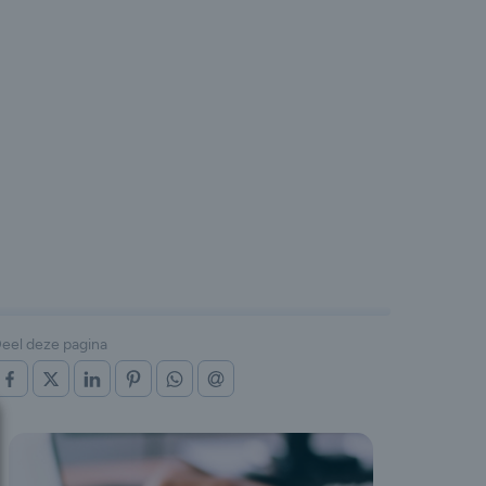
eel deze pagina
OP FACEBOOK
OP X (TWITTER)
OP LINKEDIN
OP PINTEREST
OP WHATSAPP
VIA E-MAIL