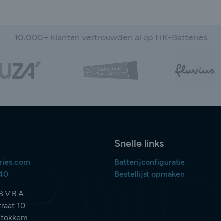
10.000+ klanten vertrouwden al op HK-Batteries
Snelle links
ries.com
Batterijconfiguratie
840
Bestellijst opmaken
B.V.B.A.
raat 10
Stokkem