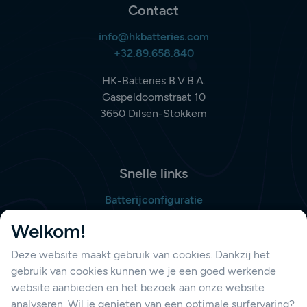
Contact
info@hkbatteries.com
+32.89.658.840
HK-Batteries B.V.B.A.
Gaspeldoornstraat 10
3650 Dilsen-Stokkem
Snelle links
Batterijconfiguratie
Bestellijst opmaken
Welkom!
Deze website maakt gebruik van cookies. Dankzij het
gebruik van cookies kunnen we je een goed werkende
Support
website aanbieden en het bezoek aan onze website
Contacteer ons
analyseren. Wil je genieten van een optimale surfervaring?