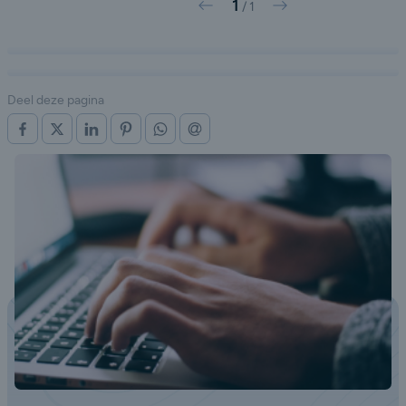
1
Vorige
Volgende
/
1
Deel deze pagina
OP FACEBOOK
OP X (TWITTER)
OP LINKEDIN
OP PINTEREST
OP WHATSAPP
VIA E-MAIL