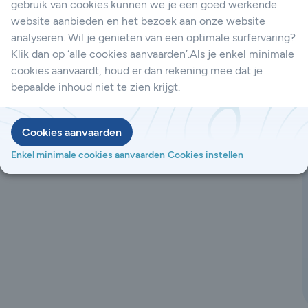
gebruik van cookies kunnen we je een goed werkende
website aanbieden en het bezoek aan onze website
analyseren. Wil je genieten van een optimale surfervaring?
Klik dan op ‘alle cookies aanvaarden’.Als je enkel minimale
cookies aanvaardt, houd er dan rekening mee dat je
bepaalde inhoud niet te zien krijgt.
Cookies aanvaarden
Enkel minimale cookies aanvaarden
Cookies instellen