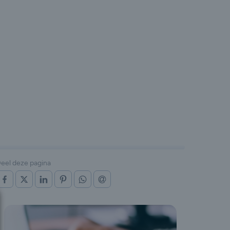
eel deze pagina
OP FACEBOOK
OP X (TWITTER)
OP LINKEDIN
OP PINTEREST
OP WHATSAPP
VIA E-MAIL