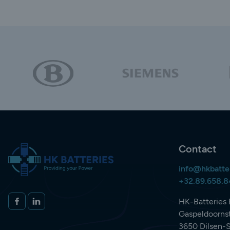
Contact
info@hkbatte
+32.89.658.
Volg ons op
FACEBOOK
LINKEDIN
HK-Batteries 
Gaspeldoornst
3650 Dilsen-