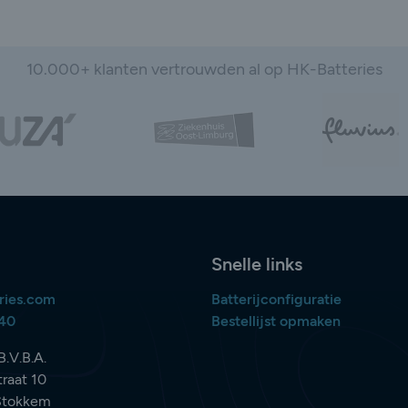
10.000+ klanten vertrouwden al op HK-Batteries
Snelle links
ries.com
Batterijconfiguratie
840
Bestellijst opmaken
B.V.B.A.
raat 10
Stokkem