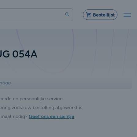
Zoeken
Bestellijst
UG 054A
vraag
erde en persoonlijke service
ering zodra uw bestelling afgewerkt is
 maat nodig?
Geef ons een seintje
.