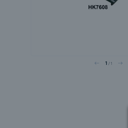
1
Vorige
Vol
/
1