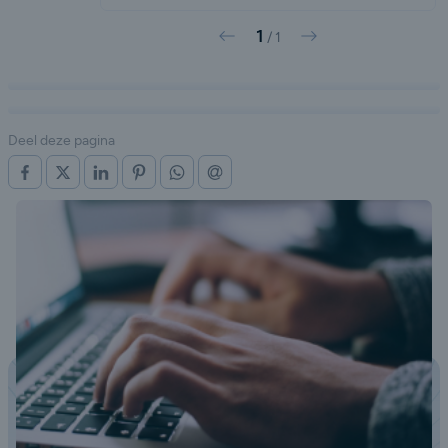
1
Vorige
Volgende
/
1
Deel deze pagina
OP FACEBOOK
OP X (TWITTER)
OP LINKEDIN
OP PINTEREST
OP WHATSAPP
VIA E-MAIL