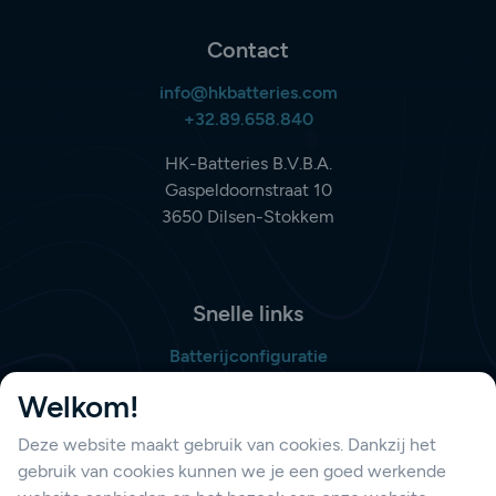
Contact
info@hkbatteries.com
+32.89.658.840
HK-Batteries B.V.B.A.
Gaspeldoornstraat 10
3650 Dilsen-Stokkem
Snelle links
Batterijconfiguratie
Bestellijst opmaken
Welkom!
Deze website maakt gebruik van cookies. Dankzij het
gebruik van cookies kunnen we je een goed werkende
Support