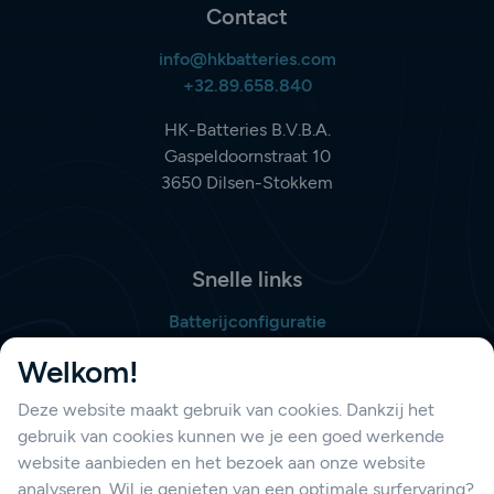
Contact
info@hkbatteries.com
+32.89.658.840
HK-Batteries B.V.B.A.
Gaspeldoornstraat 10
3650 Dilsen-Stokkem
Snelle links
Batterijconfiguratie
Bestellijst opmaken
Welkom!
Deze website maakt gebruik van cookies. Dankzij het
gebruik van cookies kunnen we je een goed werkende
Support
website aanbieden en het bezoek aan onze website
Contacteer ons
analyseren. Wil je genieten van een optimale surfervaring?