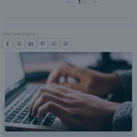
1
Vorige
Volgende
/
1
Deel deze pagina
OP FACEBOOK
OP X (TWITTER)
OP LINKEDIN
OP PINTEREST
OP WHATSAPP
VIA E-MAIL