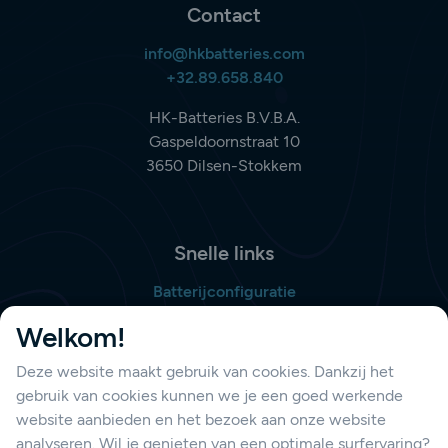
Contact
info@hkbatteries.com
+32.89.658.840
HK-Batteries B.V.B.A.
Gaspeldoornstraat 10
3650 Dilsen-Stokkem
Snelle links
Batterijconfiguratie
Bestellijst opmaken
Welkom!
Deze website maakt gebruik van cookies. Dankzij het
gebruik van cookies kunnen we je een goed werkende
Support
website aanbieden en het bezoek aan onze website
Contacteer ons
analyseren. Wil je genieten van een optimale surfervaring?