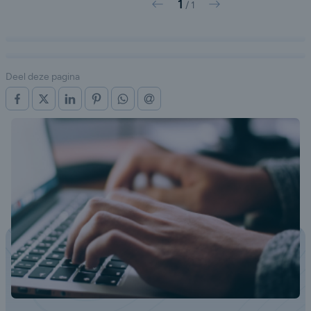
1
Vorige
Volgende
/
1
Deel deze pagina
OP FACEBOOK
OP X (TWITTER)
OP LINKEDIN
OP PINTEREST
OP WHATSAPP
VIA E-MAIL